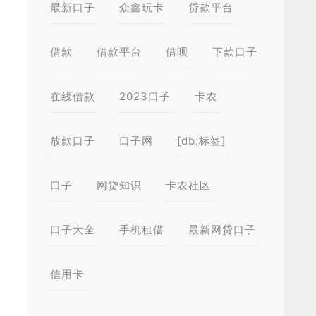
最新口子
众鑫玩卡
贷款平台
借款
借款平台
借呗
下款口子
在线借款
2023口子
卡农
放款口子
口子网
[db:标签]
口子
网贷知识
卡农社区
口子大全
手机租借
最新网贷口子
信用卡